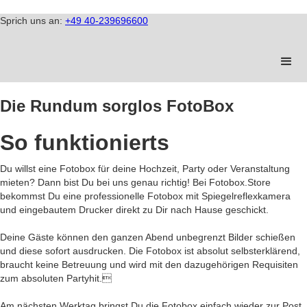
Sprich uns an:
+49 40-239696600
Die Rundum sorglos FotoBox
So funktionierts
Du willst eine Fotobox für deine Hochzeit, Party oder Veranstaltung
mieten? Dann bist Du bei uns genau richtig! Bei Fotobox.Store
bekommst Du eine professionelle Fotobox mit Spiegelreflexkamera
und eingebautem Drucker direkt zu Dir nach Hause geschickt.
Deine Gäste können den ganzen Abend unbegrenzt Bilder schießen
und diese sofort ausdrucken. Die Fotobox ist absolut selbsterklärend,
braucht keine Betreuung und wird mit den dazugehörigen Requisiten
zum absoluten Partyhit.
Am nächsten Werktag bringst Du die Fotobox einfach wieder zur Post